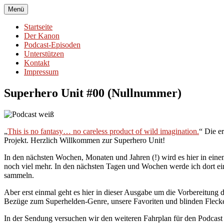
Zum
Menü
Superhero Unit
Auf der Suche nach dem Superhelden-Genre
Inhalt
springen
Startseite
Der Kanon
Podcast-Episoden
Unterstützen
Kontakt
Impressum
Superhero Unit #00 (Nullnummer)
„
This is no fantasy… no careless product of wild imagination.
“ Die e
Projekt. Herzlich Willkommen zur Superhero Unit!
In den nächsten Wochen, Monaten und Jahren (!) wird es hier in ein
noch viel mehr. In den nächsten Tagen und Wochen werde ich dort e
sammeln.
Aber erst einmal geht es hier in dieser Ausgabe um die Vorbereitung 
Bezüge zum Superhelden-Genre, unsere Favoriten und blinden Fleck
In der Sendung versuchen wir den weiteren Fahrplan für den Podcast