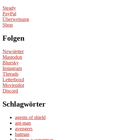
Steady
PayPal
Überweisung
Shop
Folgen
Newsletter
Mastodon
Bluesky
Instagram
Threads
Letterboxd
Moviepilot
Discord
Schlagwörter
agents of shield
ant-man
avengers
batman
batman v superman