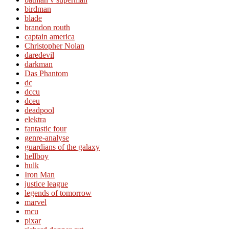
birdman
blade
brandon routh
captain america
Christopher Nolan
daredevil
darkman
Das Phantom
dc
dccu
dceu
deadpool
elektra
fantastic four
genre-analyse
guardians of the galaxy
hellboy
hulk
Iron Man
justice league
legends of tomorrow
marvel
mcu
pixar