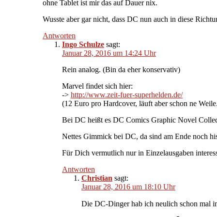
ohne Tablet ist mir das auf Dauer nix.
Wusste aber gar nicht, dass DC nun auch in diese Richtu
Antworten
Ingo Schulze
sagt:
Januar 28, 2016 um 14:24 Uhr
Rein analog. (Bin da eher konservativ)
Marvel findet sich hier:
->
http://www.zeit-fuer-superhelden.de/
(12 Euro pro Hardcover, läuft aber schon ne Weile
Bei DC heißt es DC Comics Graphic Novel Collect
Nettes Gimmick bei DC, da sind am Ende noch hist
Für Dich vermutlich nur in Einzelausgaben interes
Antworten
Christian
sagt:
Januar 28, 2016 um 18:10 Uhr
Die DC-Dinger hab ich neulich schon mal i