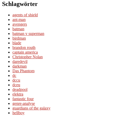
Schlagwörter
agents of shield
ant-man
avengers
batman
batman v superman
birdman
blade
brandon routh
captain america
Christopher Nolan
daredevil
darkman
Das Phantom
dc
dccu
dceu
deadpool
elektra
fantastic four
genre-analyse
guardians of the galaxy
hellboy