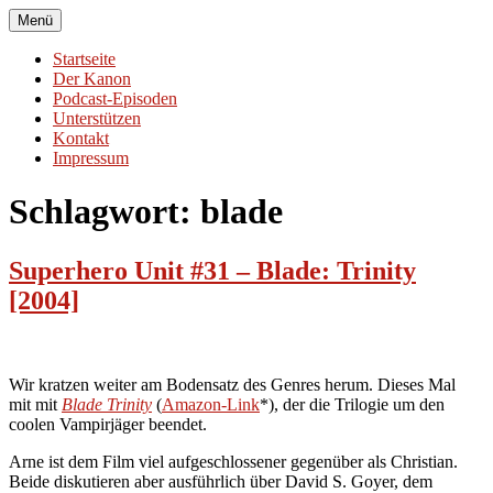
Zum
Menü
Superhero Unit
Auf der Suche nach dem Superhelden-Genre
Inhalt
springen
Startseite
Der Kanon
Podcast-Episoden
Unterstützen
Kontakt
Impressum
Schlagwort:
blade
Superhero Unit #31 – Blade: Trinity
[2004]
Wir kratzen weiter am Bodensatz des Genres herum. Dieses Mal
mit mit
Blade Trinity
(
Amazon-Link
*), der die Trilogie um den
coolen Vampirjäger beendet.
Arne ist dem Film viel aufgeschlossener gegenüber als Christian.
Beide diskutieren aber ausführlich über David S. Goyer, dem