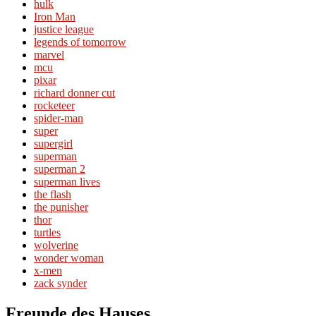
hulk
Iron Man
justice league
legends of tomorrow
marvel
mcu
pixar
richard donner cut
rocketeer
spider-man
super
supergirl
superman
superman 2
superman lives
the flash
the punisher
thor
turtles
wolverine
wonder woman
x-men
zack synder
Freunde des Hauses