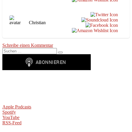
Christian
zu
Schreibe einen Kommentar
Suchen
Superhero
Suchen
nach:
Unit
#31
–
Blade:
Trinity
[2004]
Apple Podcasts
Spotify
YouTube
RSS-Feed