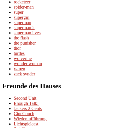
rocketeer
spider-man
super
supergirl
superman
superman 2
superman lives
the flash
the punisher
thor
turtles
wolverine
wonder woman
x-men
zack synder
Freunde des Hauses
Second Unit
Enough Talk!
Jackers 2 Cents
CineCouch
Wiederaufführung
Lichtspielcast