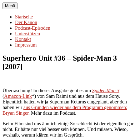
Zum
Menü
Superhero Unit
Auf der Suche nach dem Superhelden-Genre
Inhalt
springen
Startseite
Der Kanon
Podcast-Episoden
Unterstützen
Kontakt
Impressum
Superhero Unit #36 – Spider-Man 3
[2007]
Überraschung! In dieser Ausgabe geht es um
Spider-Man 3
(
Amazon-Link
*) von Sam Raimi und aus dem Hause Sony.
Eigentlich hatten wir ja Superman Returns eingeplant, aber den
haben wir
aus Gründen wieder aus dem Programm genommen:
Bryan Singer.
Mehr dazu im Podcast.
Beim Film sind uns ähnlich einig: So schlecht ist der eigentlich gar
nicht. Er hätte nur viel besser sein können. Und müssen. Wieso,
weshalb, warum klären wir im Gespräch.