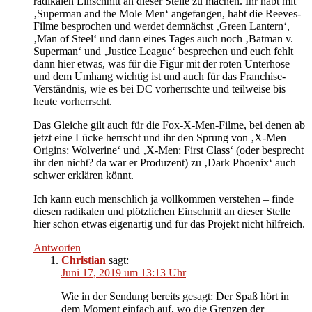
radikalen Einschnitt an dieser Stelle zu machen. Ihr habt mit
‚Superman and the Mole Men‘ angefangen, habt die Reeves-
Filme besprochen und werdet demnächst ‚Green Lantern‘,
‚Man of Steel‘ und dann eines Tages auch noch ‚Batman v.
Superman‘ und ‚Justice League‘ besprechen und euch fehlt
dann hier etwas, was für die Figur mit der roten Unterhose
und dem Umhang wichtig ist und auch für das Franchise-
Verständnis, wie es bei DC vorherrschte und teilweise bis
heute vorherrscht.
Das Gleiche gilt auch für die Fox-X-Men-Filme, bei denen ab
jetzt eine Lücke herrscht und ihr den Sprung von ‚X-Men
Origins: Wolverine‘ und ‚X-Men: First Class‘ (oder besprecht
ihr den nicht? da war er Produzent) zu ‚Dark Phoenix‘ auch
schwer erklären könnt.
Ich kann euch menschlich ja vollkommen verstehen – finde
diesen radikalen und plötzlichen Einschnitt an dieser Stelle
hier schon etwas eigenartig und für das Projekt nicht hilfreich.
Antworten
Christian
sagt:
Juni 17, 2019 um 13:13 Uhr
Wie in der Sendung bereits gesagt: Der Spaß hört in
dem Moment einfach auf, wo die Grenzen der