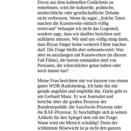
Etwas aus dem kulturellen Gedächtnis zu
entnehmen, wird die kulturelle, politische,
strafrechtliche oder gesellschaftliche Debatte
nicht verbessern. Wenn du sagst: „Solche Taten
machen die Kunstwerke einfach völlig
irrelevant“ behaupte ich nicht das Gegenteil,
sondern sage, dass wir darüber berichten und
aufklären müssen. Wir sind uns völlig einig darin,
dass Bryan Singer keine weiteren Filme machen
darf. Die Frage bleibt aber unbeantwortet: Was
aber ist anzufangen mit Kunstwerken (in diesem
Fall Filme), die bereits entstanden sind von
Personen, die schreckliches getan haben oder
noch immer tun?
Meine Frau berichtete mir vor kurzem von einem
guten WDR-Radiobeitrag. Ich habe ihn mir
gerade angehört und empfehle ihn. Darin geht es
um Gerhard Mauz. Er war Journalist und
berichte über die großen Prozesse der
Bundesrepublik: die Auschwitz-Prozesse oder
die RAF-Prozesse. Er beschäftigte sich in seinen
Artikeln für den Spiegel stets mit der Frage:
Wann wird ein Mensch schuldig? Denn der
schlimmste Bösewicht ist ja nicht den ganzen