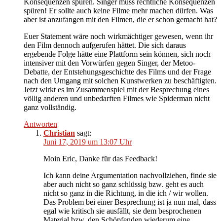
Konsequenzen spüren. Singer muss rechtliche Konsequenzen
spüren! Er sollte auch keine Filme mehr machen dürfen. Was
aber ist anzufangen mit den Filmen, die er schon gemacht hat?
Euer Statement wäre noch wirkmächtiger gewesen, wenn ihr
den Film dennoch aufgerufen hättet. Die sich daraus
ergebende Folge hätte eine Plattform sein können, sich noch
intensiver mit den Vorwürfen gegen Singer, der Metoo-
Debatte, der Entstehungsgeschichte des Films und der Frage
nach den Umgang mit solchen Kunstwerken zu beschäftigten.
Jetzt wirkt es im Zusammenspiel mit der Besprechung eines
völlig anderen und unbedarften Filmes wie Spiderman nicht
ganz vollständig.
Antworten
Christian
sagt:
Juni 17, 2019 um 13:07 Uhr
Moin Eric, Danke für das Feedback!
Ich kann deine Argumentation nachvollziehen, finde sie
aber auch nicht so ganz schlüssig bzw. geht es auch
nicht so ganz in die Richtung, in die ich / wir wollen.
Das Problem bei einer Besprechung ist ja nun mal, dass
egal wie kritisch sie ausfällt, sie dem besprochenen
Material bzw. den Schöpfenden wiederum eine