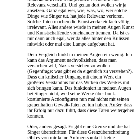
Relevanz verschafft. Und genau dort wollen wir ja
ansetzen. Ganz egal wer, wie, was, wo; wer solche
Dinge wie Singer tut, hat jede Relevanz verloren.
Solche Taten machen die Kunstwerke einfach völlig
irrelevant. Alles andere würde in meinen Augen Kunst
und Kunstschaffende voneinander trennen. Da ist es
mir dann auch egal, wer da alles hinter den Kulissen
mitwirkt oder mal eine Lampe aufgebaut hat.
Dein Vergleich hinkt in meinen Augen ein wenig. Ich
kann das Argument nachvollziehen, dass man
versuchen will, Nazis verstehen zu wollen
(Gegenfrage: was gibt es da eigentlich zu verstehen?).
Dass ein kritischer Umgang mit einem Werk ein
größeres Verständnis für das Wirken des Werkes mit
sich bringen kann. Das funktioniert in meinen Augen
bei Singer nicht, weil seine Werke über bunt-
kostümierte Actionfiguren nun mal nichts mit seinen
grauenhaften Gewalt-Taten zu tun haben. Außer, dass
ihr Erfolg nur dazu führt, dass diese Taten weitergehen
konnten.
Oder, anders gesagt: Es gibt eine Grenze und die hat
Singer überschritten. Für diese Grenzüberschreitung
gibt es von mir keine Aufmerksamkeit, keine