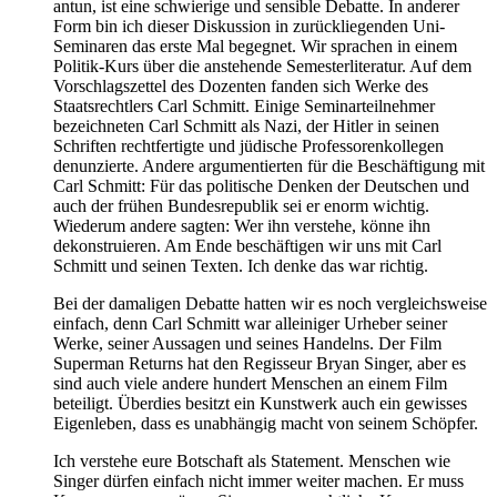
antun, ist eine schwierige und sensible Debatte. In anderer
Form bin ich dieser Diskussion in zurückliegenden Uni-
Seminaren das erste Mal begegnet. Wir sprachen in einem
Politik-Kurs über die anstehende Semesterliteratur. Auf dem
Vorschlagszettel des Dozenten fanden sich Werke des
Staatsrechtlers Carl Schmitt. Einige Seminarteilnehmer
bezeichneten Carl Schmitt als Nazi, der Hitler in seinen
Schriften rechtfertigte und jüdische Professorenkollegen
denunzierte. Andere argumentierten für die Beschäftigung mit
Carl Schmitt: Für das politische Denken der Deutschen und
auch der frühen Bundesrepublik sei er enorm wichtig.
Wiederum andere sagten: Wer ihn verstehe, könne ihn
dekonstruieren. Am Ende beschäftigen wir uns mit Carl
Schmitt und seinen Texten. Ich denke das war richtig.
Bei der damaligen Debatte hatten wir es noch vergleichsweise
einfach, denn Carl Schmitt war alleiniger Urheber seiner
Werke, seiner Aussagen und seines Handelns. Der Film
Superman Returns hat den Regisseur Bryan Singer, aber es
sind auch viele andere hundert Menschen an einem Film
beteiligt. Überdies besitzt ein Kunstwerk auch ein gewisses
Eigenleben, dass es unabhängig macht von seinem Schöpfer.
Ich verstehe eure Botschaft als Statement. Menschen wie
Singer dürfen einfach nicht immer weiter machen. Er muss