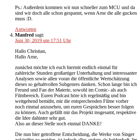
Ps.: Außerdem kommen wir nun schneller zum MCU und da
sind wir doch alle schon gespannt, wenn Arne die alle gucken
muss :D.
Antworten
Manfred
sagt:
Juni 30, 2019 um 17:51 Uhr
Hallo Christian,
Hallo Arne,
zunächst möchte ich euch hiermit endlich einmal für
zahlreiche Stunden großartiger Unterhaltung und interessanter
Analysen sowie allen voran die öffentliche Wertschätzung
dieses so gehaltvollen Subgenres danken. Schon lange bin ich
Freund und Fan der Materie, sowohl im Comic- als auch
Filmbereich. Euren Podcast höre ich regelmäßig und bin
weitgehend bemüht, mir die entsprechenden Filme vorher
noch einmal anzusehen, um euren Gesprächen besser folgen
zu können. Auch gefällt mir das Projekt insgesamt, respektive
die Idee dahinter sehr gut.
Also an dieser Stelle noch einmal DANKE!
Die nun hier getroffene Entscheidung, die Werke von Singer
zukünftig zu meiden, ist jedoch alles andere als heldenhaft. Im