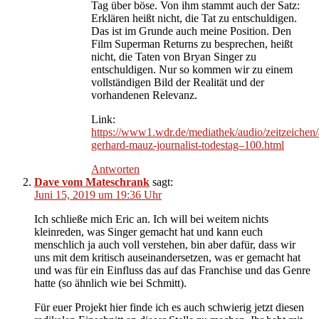
Tag über böse. Von ihm stammt auch der Satz:
Erklären heißt nicht, die Tat zu entschuldigen.
Das ist im Grunde auch meine Position. Den
Film Superman Returns zu besprechen, heißt
nicht, die Taten von Bryan Singer zu
entschuldigen. Nur so kommen wir zu einem
vollständigen Bild der Realität und der
vorhandenen Relevanz.
Link:
https://www1.wdr.de/mediathek/audio/zeitzeichen/
gerhard-mauz-journalist-todestag–100.html
Antworten
Dave vom Mateschrank
sagt:
Juni 15, 2019 um 19:36 Uhr
Ich schließe mich Eric an. Ich will bei weitem nichts
kleinreden, was Singer gemacht hat und kann euch
menschlich ja auch voll verstehen, bin aber dafür, dass wir
uns mit dem kritisch auseinandersetzen, was er gemacht hat
und was für ein Einfluss das auf das Franchise und das Genre
hatte (so ähnlich wie bei Schmitt).
Für euer Projekt hier finde ich es auch schwierig jetzt diesen