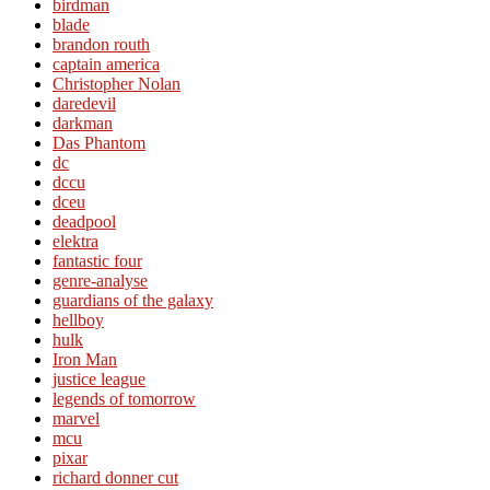
birdman
blade
brandon routh
captain america
Christopher Nolan
daredevil
darkman
Das Phantom
dc
dccu
dceu
deadpool
elektra
fantastic four
genre-analyse
guardians of the galaxy
hellboy
hulk
Iron Man
justice league
legends of tomorrow
marvel
mcu
pixar
richard donner cut