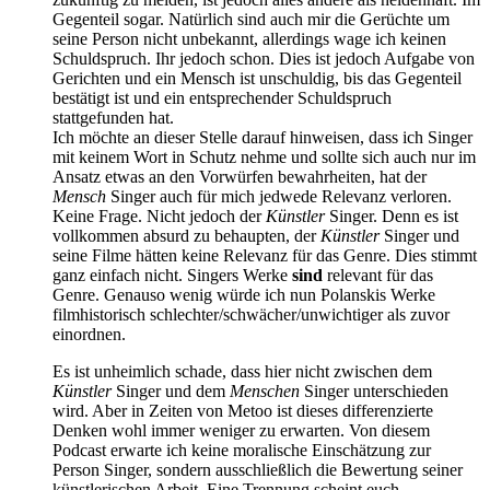
Gegenteil sogar. Natürlich sind auch mir die Gerüchte um
seine Person nicht unbekannt, allerdings wage ich keinen
Schuldspruch. Ihr jedoch schon. Dies ist jedoch Aufgabe von
Gerichten und ein Mensch ist unschuldig, bis das Gegenteil
bestätigt ist und ein entsprechender Schuldspruch
stattgefunden hat.
Ich möchte an dieser Stelle darauf hinweisen, dass ich Singer
mit keinem Wort in Schutz nehme und sollte sich auch nur im
Ansatz etwas an den Vorwürfen bewahrheiten, hat der
Mensch
Singer auch für mich jedwede Relevanz verloren.
Keine Frage. Nicht jedoch der
Künstler
Singer. Denn es ist
vollkommen absurd zu behaupten, der
Künstler
Singer und
seine Filme hätten keine Relevanz für das Genre. Dies stimmt
ganz einfach nicht. Singers Werke
sind
relevant für das
Genre. Genauso wenig würde ich nun Polanskis Werke
filmhistorisch schlechter/schwächer/unwichtiger als zuvor
einordnen.
Es ist unheimlich schade, dass hier nicht zwischen dem
Künstler
Singer und dem
Menschen
Singer unterschieden
wird. Aber in Zeiten von Metoo ist dieses differenzierte
Denken wohl immer weniger zu erwarten. Von diesem
Podcast erwarte ich keine moralische Einschätzung zur
Person Singer, sondern ausschließlich die Bewertung seiner
künstlerischen Arbeit. Eine Trennung scheint euch